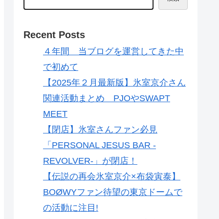
Recent Posts
４年間 当ブログを運営してきた中
で初めて
【2025年２月最新版】氷室京介さん
関連活動まとめ PJOやSWAPT
MEET
【閉店】氷室さんファン必見
「PERSONAL JESUS BAR -
REVOLVER-」が閉店！
【伝説の再会氷室京介×布袋寅泰】
BOØWYファン待望の東京ドームで
の活動に注目!