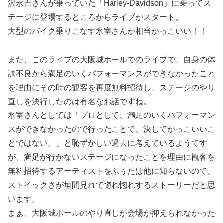
沢永吉さんが乗っていた「Harley-Davidson」に乗ってス
テージに登場するところからライブがスタート。
大型のバイク乗りこなす氷室さんが相当かっこいい！！
また、このライブの大阪城ホールでのライブで、自身の体
調不良から満足のいくパフォーマンスができなかったこと
を理由にその時の観客を再度無料招待し、ステージのやり
直しを決行したのは有名なお話ですね。
氷室さんとしては「プロとして、満足のいくパフォーマン
スができなかったので行ったことで、決してかっこいいこ
とではない。」と恥ずかしい過去に考えているようです
が、満足が行かないステージになったことを理由に観客を
無料招待するアーティストをふぅたは他に知らないので、
ストイックさが垣間見れて惚れ惚れするストーリーだと思
います。
まぁ、大阪城ホールのやり直しが会場が抑えられなかった