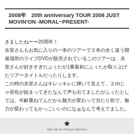
2008年 20th anniversary TOUR 2008 JUST
MOVIN’ON -MORAL~PRESENT-
きましたね〜〜20周年！
氷室さんもお気に入りの一本のツアーで２本の全く違う開
催場所のライブDVDが販売されているこのツアーは、氷
室さんが好きすぎたふぅたが1番最初にふぅたが取り上げ
たツアータイトルだったりします。
この時の氷室さんはキレッキレに輝いて見えて、２chじ
ゃ劣化が始まってきたなんて声も出てましたがふぅたとし
ては、年齢重ねてんだから魅力が変わって当たり前で、魅
力が変わってもかっこいいのになぁなんて考えてました。
特にこの武道館のライブについては最高すぎるほどライブ
Hide Ads for Premium Members
の完成度が出来上がっていて、今でもお気に入りのライブ