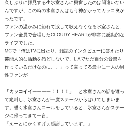
久しぶりに拝見する生氷室さんに興奮したのは間違いない
んですが、この時の氷室さんはもう神がかってカッコ良か
ったです。
ファンの温かみに触れて涙して歌えなくなる氷室さんと、
ファン全員で合唱したCLOUDY HEARTが非常に感動的な
ライブでした。
MCで「俺はTVに出たり、雑誌のインタビューに答えたり
芸能人的な活動を殆どしないで、L.Aでただ自分の音楽を
作っているだけなのに、、」って言ってる最中に一人の男
性ファンが
「カッコイイーーーー！！！！」
と氷室さんの話を遮っ
て絶叫し、氷室さんが一度ステージからはけてしまいま
す。暫く氷室さんコールをしていると、氷室さんがステー
ジに帰ってきて一言。
「えーとにかくすげぇ感謝しています。」