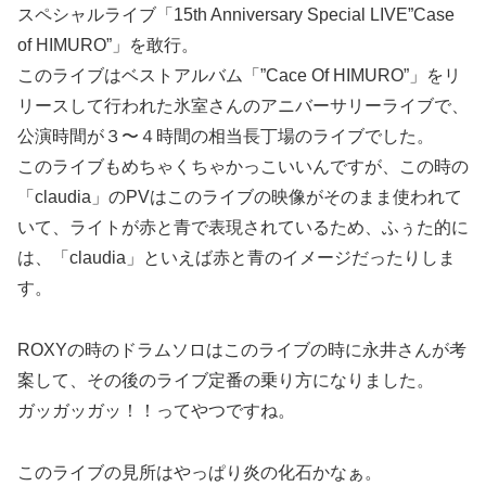
スペシャルライブ「15th Anniversary Special LIVE”Case
of HIMURO”」を敢行。
このライブはベストアルバム「”Cace Of HIMURO”」をリ
リースして行われた氷室さんのアニバーサリーライブで、
公演時間が３〜４時間の相当長丁場のライブでした。
このライブもめちゃくちゃかっこいいんですが、この時の
「claudia」のPVはこのライブの映像がそのまま使われて
いて、ライトが赤と青で表現されているため、ふぅた的に
は、「claudia」といえば赤と青のイメージだったりしま
す。
ROXYの時のドラムソロはこのライブの時に永井さんが考
案して、その後のライブ定番の乗り方になりました。
ガッガッガッ！！ってやつですね。
このライブの見所はやっぱり炎の化石かなぁ。