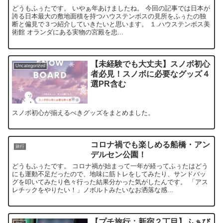
どうもふぅたです。 いやぁ年あけましたね。 今回の記事では日本が
誇る日本最大の敷地面積を持つハウステンボスの見所をふぅたの独
断と偏見で３つ紹介していきたいと思います。 １.ハウステンボス美
術館 オランダにある実物の宮殿を忠...
【未経験でも大丈夫】スノボ初心
Uncategorized
者必見！スノボに必要なグッズ４
選PR含む
スノボ初心が揃えるべきグッズをまとめました。
コロナ禍でも楽しめる船橋・アン
旅行
デルセン公園！
どうもふぅたです。 コロナ禍が始まって一年が経ってふぅたはどう
にも運動不足だったので、地味に筋トレをしてみたり、サンドバッ
グを叩いてみたり色々行った結果分かった気がしたんです。 「アス
レチックをやりたい！」ノボルトみたいなお洒落な感...
【プチ旅行：新宿２丁目】ふぁび