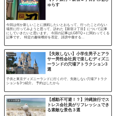
旅行
ゅらす
今回は何か新しいことに挑戦したいとおもって、行ったことのない
場所に行ってみようと思って、訪れた【新宿２丁目】について記事
にしていきたいと思います。 今回の記事はLGBTQ＋に関わってくる
記事です。 特定の趣味嗜好を否定、誹謗中傷する...
【失敗しない】小学生男子とアラ
Disney
サー男性会社員で楽しむディズニ
ーランドの穴場アトラクション3
選
子供と東京ディズニーランドに行くので、失敗しない穴場アトラク
ションを3つ紹介。 予約はしたから
【感動不可避！？】沖縄旅行でス
スマホ関連
トレス会社員がリフレッシュでき
る素敵な景色３選