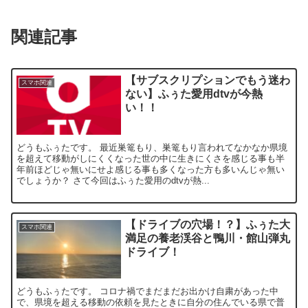
関連記事
【サブスクリプションでもう迷わ
スマホ関連
ない】ふぅた愛用dtvが今熱
い！！
どうもふぅたです。 最近巣篭もり、巣篭もり言われてなかなか県境
を超えて移動がしにくくなった世の中に生きにくさを感じる事も半
年前ほどじゃ無いにせよ感じる事も多くなった方も多いんじゃ無い
でしょうか？ さて今回はふぅた愛用のdtvが熱...
【ドライブの穴場！？】ふぅた大
スマホ関連
満足の養老渓谷と鴨川・館山弾丸
ドライブ！
どうもふぅたです。 コロナ禍でまだまだお出かけ自粛があった中
で、県境を超える移動の依頼を見たときに自分の住んでいる県で普