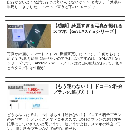
段行かないような所に行けば良いんでないか？？ と考え、千葉県を
半周してきました。 ルートで言うと下のイメージで...
【感動】綺麗すぎる写真が撮れる
スマホ関連
スマホ【GALAXY Sシリーズ】
写真が綺麗なスマートフォンに機種変更したいです。 1.何がおすす
め？？ 写真を綺麗に撮りたいのであればおすすめは「GALAXY S」
シリーズです。 Androidスマートフォンは沢山の種類があって、色々
とカタログには性能が...
【もう迷わない！】ドコモの料金
スマホ関連
プランの選び方！！
どうもふぅたです。 今回はもう【迷わない！】ドコモの料金プラン
の選び方！！ ということでドコモのスマホの料金プランの選び方を
記事にしていきたいと思います。 迷いますよね、スマホの料金プラ
ン。 特に料金プランなんて現実に形があ...