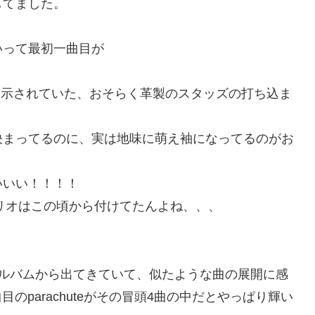
してました。
いって最初一曲目が
n2021で展示されていた、おそらく革製のスタッズの打ち込ま
決まってるのに、実は地味に萌え袖になってるのがお
いいい！！！！
リオはこの頃から付けてたんよね、、、
アルバムから出てきていて、似たような曲の展開に感
曲目のparachuteがその冒頭4曲の中だとやっぱり輝い