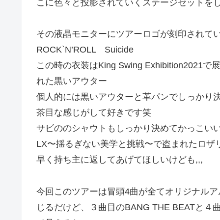
こに色々と投影されていくステージセットを
その液晶モニターにツアーロゴが刻印されて
ROCK`N’ROLL Suicide
この時の衣装はKing Swing Exhibitio
れた黒いアウター
個人的には黒いアウターと革パンでしっかり
茶目な感じがして好きです笑
サビののシャウトもしっかり決めてかっこい
LX〜揺るぎない美学と挑戦〜で盗まれたロザ
早く持ち主に返してあげてほしいけども,,,
今回このツアーは冒頭4曲が全てオリジナル
じるだけど、３曲目のBANG THE BEATと４