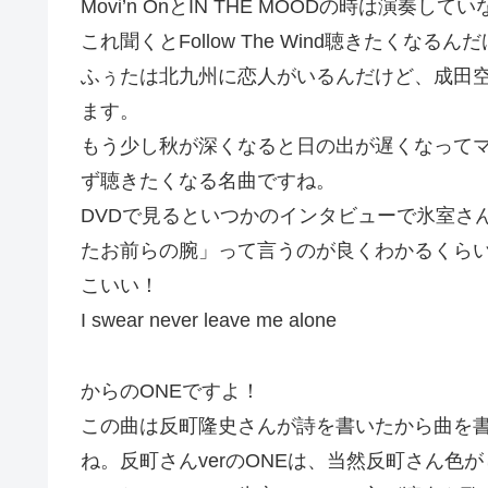
Movi’n OnとIN THE MOODの時は演奏し
これ聞くとFollow The Wind聴きたくなるん
ふぅたは北九州に恋人がいるんだけど、成田
ます。
もう少し秋が深くなると日の出が遅くなって
ず聴きたくなる名曲ですね。
DVDで見るといつかのインタビューで氷室さ
たお前らの腕」って言うのが良くわかるくら
こいい！
I swear never leave me alone
からのONEですよ！
この曲は反町隆史さんが詩を書いたから曲を
ね。反町さんverのONEは、当然反町さん