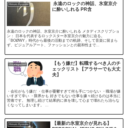
永遠のロックの神話、氷室京介
Himuro Kyosuke
に酔いしれる PR含
永遠のロックの神話、氷室京介に酔いしれる メタディスクリプショ
ン： 日本を代表するロックスター氷室京介の魅力に迫る。
「BOØWY」時代から最後の活動までの軌跡、そして音楽に留まら
ず、ビジュアルアート、ファッションとの親和性まで...
【もう嫌だ】転職するべき人のチ
Uncategorized
ェックリスト【アラサーでも大丈
夫】
・会社がもう嫌だ ・仕事が憂鬱すぎて何も手につかない ・職場が嫌
いすぎて辛い ・限界かも 好きでもない仕事を嫌々続けるのは本当に
苦痛です。 無理し続けて結果的に体を壊して心まで壊れたら治らな
くなってしまいます。 ...
【最新の氷室京介が見れる】
Himuro Kyosuke