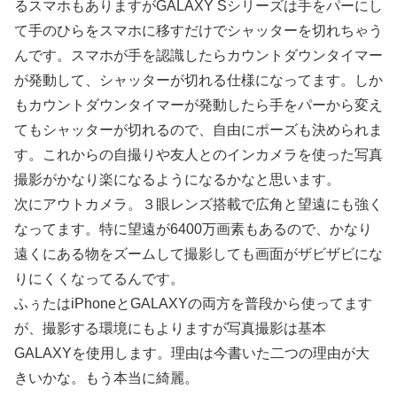
るスマホもありますがGALAXY Sシリーズは手をパーにし
て手のひらをスマホに移すだけでシャッターを切れちゃう
んです。スマホが手を認識したらカウントダウンタイマー
が発動して、シャッターが切れる仕様になってます。しか
もカウントダウンタイマーが発動したら手をパーから変え
てもシャッターが切れるので、自由にポーズも決められま
す。これからの自撮りや友人とのインカメラを使った写真
撮影がかなり楽になるようになるかなと思います。
次にアウトカメラ。３眼レンズ搭載で広角と望遠にも強く
なってます。特に望遠が6400万画素もあるので、かなり
遠くにある物をズームして撮影しても画面がザビザビにな
りにくくなってるんです。
ふぅたはiPhoneとGALAXYの両方を普段から使ってます
が、撮影する環境にもよりますが写真撮影は基本
GALAXYを使用します。理由は今書いた二つの理由が大
きいかな。もう本当に綺麗。