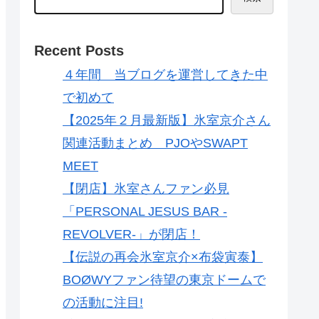
Recent Posts
４年間 当ブログを運営してきた中
で初めて
【2025年２月最新版】氷室京介さん
関連活動まとめ PJOやSWAPT
MEET
【閉店】氷室さんファン必見
「PERSONAL JESUS BAR -
REVOLVER-」が閉店！
【伝説の再会氷室京介×布袋寅泰】
BOØWYファン待望の東京ドームで
の活動に注目!